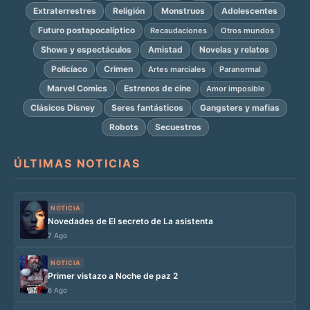
Extraterrestres
Religión
Monstruos
Adolescentes
Futuro postapocalíptico
Recaudaciones
Otros mundos
Shows y espectáculos
Amistad
Novelas y relatos
Policíaco
Crimen
Artes marciales
Paranormal
Marvel Comics
Estrenos de cine
Amor imposible
Clásicos Disney
Seres fantásticos
Gangsters y mafias
Robots
Secuestros
ÚLTIMAS NOTICIAS
NOTICIA
Novedades de El secreto de La asistenta
7 Ago
NOTICIA
Primer vistazo a Noche de paz 2
6 Ago