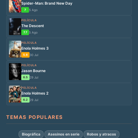
Spider-Man: Brand New Day
7
5 Ago
PELÍCULA
The Descent
7.7
5 Ago
PELÍCULA
Enola Holmes 3
5.6
30 Jul
PELÍCULA
Jason Bourne
6.5
29 Jul
PELÍCULA
Enola Holmes 2
6.2
29 Jul
TEMAS POPULARES
Biográfica
Asesinos en serie
Robos y atracos