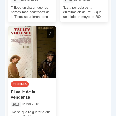
2019
2018
Y llegó un día en que los
“Esta película es la
héroes más poderosos de
culminación del MCU que
la Tierra se unieron contra
se inició en mayo de 2008
un enemigo común… Para
con el lanzamiento de ‘Iron
[…]
Man’. […]
7
PELÍCULA
El valle de la
venganza
12 Mar 2018
2016
“No sé qué te gustaría que