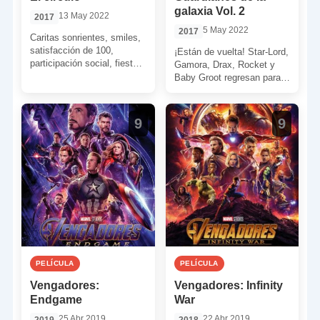
galaxia Vol. 2
13 May 2022
2017
5 May 2022
2017
Caritas sonrientes, smiles,
satisfacción de 100,
¡Están de vuelta! Star-Lord,
participación social, fiestas
Gamora, Drax, Rocket y
en comunidad, contenidos
Baby Groot regresan para
compartidos… Emma
volver a salvar al Universo.
Watson se adentra en una
Además, y en […]
especie de […]
9
9
PELÍCULA
PELÍCULA
Vengadores:
Vengadores: Infinity
Endgame
War
25 Abr 2019
22 Abr 2019