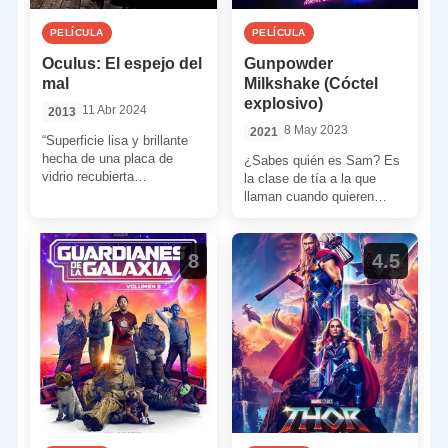
PELÍCULA
PELÍCULA
Oculus: El espejo del
Gunpowder
mal
Milkshake (Cóctel
explosivo)
11 Abr 2024
2013
8 May 2023
2021
“Superficie lisa y brillante
hecha de una placa de
¿Sabes quién es Sam? Es
vidrio recubierta
la clase de tía a la que
generalmente en su parte
llaman cuando quieren
posterior de un compuesto
cobrar una factura. Pero
plateado […]
ahora […]
8
4.5