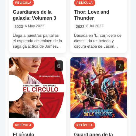
PELÍCULA
PELÍCULA
Guardianes de la
Thor: Love and
galaxia: Volumen 3
Thunder
6 May 2023
8 Jul 2022
2023
2022
Llega a nuestras pantallas
Basada en ‘El carnicero de
el esperado desenlace de la
dioses’, la respetada y
saga galáctica de James
oscura etapa de Jason
Gunn y, a la postre, su
Aaron al frente de las
último […]
grapas del […]
6
7
PELÍCULA
PELÍCULA
El círculo
Guardianes de la