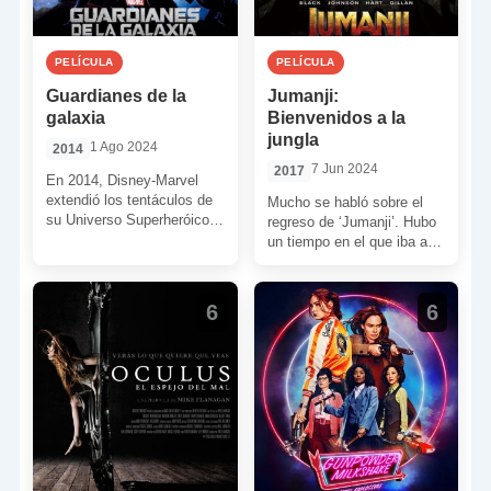
PELÍCULA
PELÍCULA
Guardianes de la
Jumanji:
galaxia
Bienvenidos a la
jungla
1 Ago 2024
2014
7 Jun 2024
2017
En 2014, Disney-Marvel
extendió los tentáculos de
Mucho se habló sobre el
su Universo Superheróico
regreso de ‘Jumanji’. Hubo
mucho más allá de la
un tiempo en el que iba a
Tierra. Los extendió hacia
ser un remake de […]
su […]
6
6