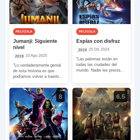
PELÍCULA
PELÍCULA
Jumanji: Siguiente
Espías con disfraz
nivel
25 Dic 2024
2019
10 Ago 2025
2019
“Las palomas están en
todas las ciudades del
“Lo verdaderamente genial
mundo. Nadie les presta
de esta historia es que
atención. Nadie se da
podíamos volver a traerlos
cuenta de que están […]
a todos. Reunir al equipo y,
al mismo […]
8
6.5