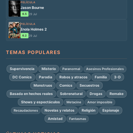
PELÍCULA
Jason Bourne
6.5
29 Jul
PELÍCULA
Enola Holmes 2
6.2
29 Jul
TEMAS POPULARES
Supervivencia
Misterio
Paranormal
Asesinos Profesionales
DC Comics
Parodia
Robos y atracos
Familia
3-D
Monstruos
Comics
Secuestros
Basada en hechos reales
Sobrenatural
Drogas
Remake
Shows y espectáculos
Metacine
Amor imposible
Novelas y relatos
Religión
Espionaje
Recaudaciones
Amistad
Fantasmas