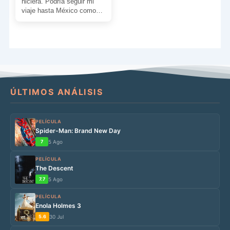
hiciera. Podría seguir mi
viaje hasta México como
planeamos. Sé que te
prometí que […]
ÚLTIMOS ANÁLISIS
PELÍCULA
Spider-Man: Brand New Day
7
5 Ago
PELÍCULA
The Descent
7.7
5 Ago
PELÍCULA
Enola Holmes 3
5.6
30 Jul