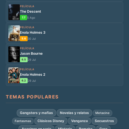
PELÍCULA
The Descent
7.7
5 Ago
PELÍCULA
Enola Holmes 3
5.6
30 Jul
PELÍCULA
Jason Bourne
6.5
29 Jul
PELÍCULA
Enola Holmes 2
6.2
29 Jul
TEMAS POPULARES
Gangsters y mafias
Novelas y relatos
Metacine
Clásicos Disney
Venganza
Secuestros
Fantasmas
Asesinos en serie
Misterio
Remake
Gore