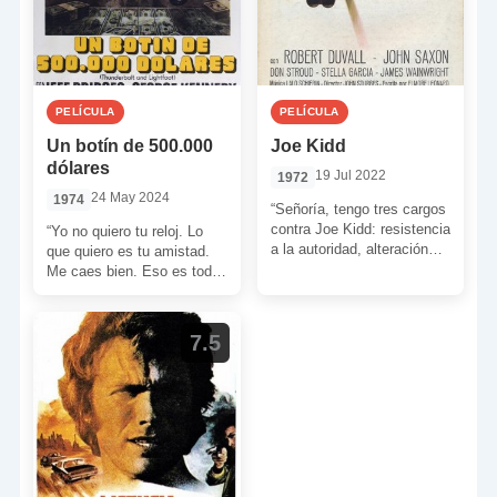
PELÍCULA
PELÍCULA
Un botín de 500.000
Joe Kidd
dólares
19 Jul 2022
1972
24 May 2024
1974
“Señoría, tengo tres cargos
contra Joe Kidd: resistencia
“Yo no quiero tu reloj. Lo
a la autoridad, alteración
que quiero es tu amistad.
del orden público y caza en
Me caes bien. Eso es todo.
vedado. Un […]
Creí que llegaríamos […]
7.5