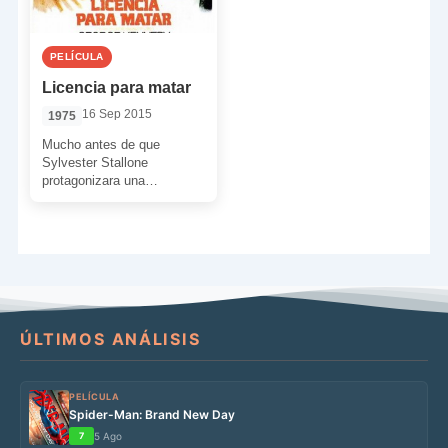
PELÍCULA
Licencia para matar
16 Sep 2015
1975
Mucho antes de que
Sylvester Stallone
protagonizara una
espectacular película sobre
escaladas (‘Máximo riesgo’)
y también mucho antes de
la […]
ÚLTIMOS ANÁLISIS
PELÍCULA
Spider-Man: Brand New Day
7
5 Ago