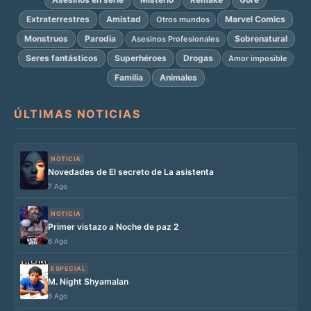
Extraterrestres
Amistad
Marvel Comics
Otros mundos
Monstruos
Parodia
Sobrenatural
Asesinos Profesionales
Seres fantásticos
Superhéroes
Drogas
Amor imposible
Familia
Animales
ÚLTIMAS NOTICIAS
NOTICIA
Novedades de El secreto de La asistenta
7 Ago
NOTICIA
Primer vistazo a Noche de paz 2
6 Ago
ESPECIAL
M. Night Shyamalan
6 Ago