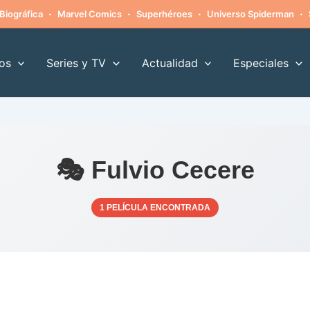
·
·
·
·
Biográfica
Marvel Comics
Superhéroes
Universo Spiderman
os
Series y TV
Actualidad
Especiales
🎭 Fulvio Cecere
1 PELÍCULA ENCONTRADA