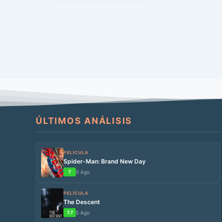
ÚLTIMOS ANÁLISIS
PELÍCULA
Spider-Man: Brand New Day
7
5 Ago
PELÍCULA
The Descent
7.7
5 Ago