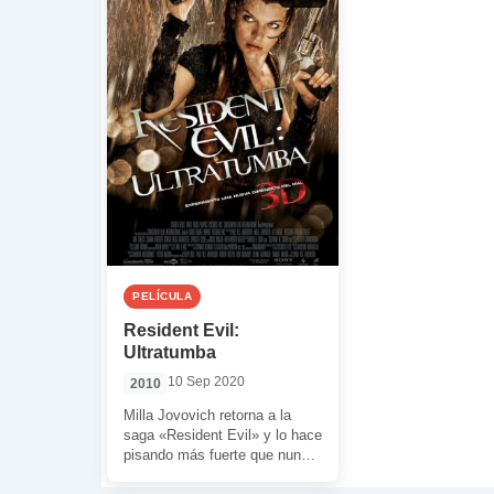
PELÍCULA
Resident Evil:
Ultratumba
10 Sep 2020
2010
Milla Jovovich retorna a la
saga «Resident Evil» y lo hace
pisando más fuerte que nunca
en 3D. Milla retoma, […]