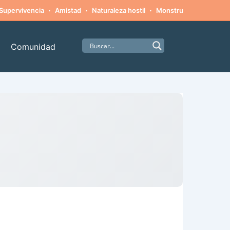
·
·
·
·
Supervivencia
Amistad
Naturaleza hostil
Monstruos
Alpinism
Comunidad