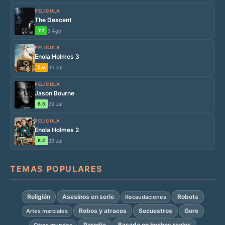
PELÍCULA
The Descent
7.7
5 Ago
PELÍCULA
Enola Holmes 3
5.6
30 Jul
PELÍCULA
Jason Bourne
6.5
29 Jul
PELÍCULA
Enola Holmes 2
6.2
29 Jul
TEMAS POPULARES
Religión
Asesinos en serie
Robots
Recaudaciones
Robos y atracos
Secuestros
Gore
Artes marciales
Parodia
Basada en hechos reales
Otros mundos