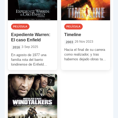
PELÍCULA
PELÍCULA
Expediente Warren:
Timeline
El caso Enfield
26 Nov 2023
2003
3 Sep 2025
2016
Hacia el final de su carrera
como realizador, y tras
En agosto de 1977 una
habernos dejado obras tan
familia rota del barrio
reconocidas como
londinense de Enfield
‘Superman’ o ‘La profecía’,
empezó a sufrir una serie
[…]
de incidentes paranormales
[…]
7