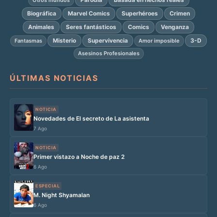
Biográfica
Marvel Comics
Superhéroes
Crimen
Animales
Seres fantásticos
Comics
Venganza
Misterio
Supervivencia
3-D
Fantasmas
Amor imposible
Asesinos Profesionales
ÚLTIMAS NOTICIAS
NOTICIA
Novedades de El secreto de La asistenta
7 Ago
NOTICIA
Primer vistazo a Noche de paz 2
6 Ago
ESPECIAL
M. Night Shyamalan
6 Ago