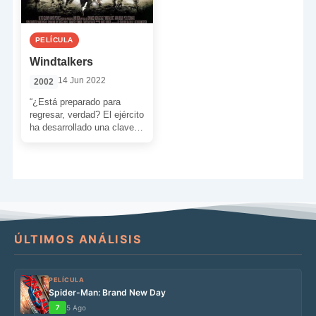
PELÍCULA
Windtalkers
14 Jun 2022
2002
“¿Está preparado para
regresar, verdad? El ejército
ha desarrollado una clave
basada en la lengua navaja.
Necesitamos buenos
marines como […]
ÚLTIMOS ANÁLISIS
PELÍCULA
Spider-Man: Brand New Day
7
5 Ago