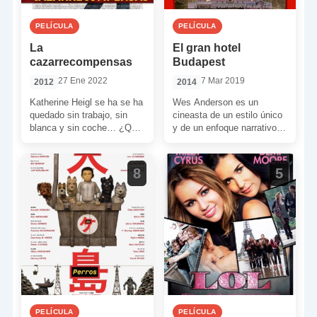
PELÍCULA
PELÍCULA
La
El gran hotel
cazarrecompensas
Budapest
27 Ene 2022
7 Mar 2019
2012
2014
Katherine Heigl se ha se ha
Wes Anderson es un
quedado sin trabajo, sin
cineasta de un estilo único
blanca y sin coche… ¿Qué
y de un enfoque narrativo
puede hacer?… Bueno, ella
alejado de lo convencional.
cree […]
Siempre rodeado […]
8
5
PELÍCULA
PELÍCULA