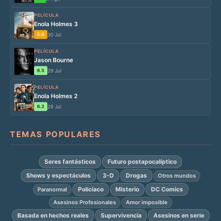
PELÍCULA
Enola Holmes 3
5.6
30 Jul
PELÍCULA
Jason Bourne
6.5
29 Jul
PELÍCULA
Enola Holmes 2
6.2
29 Jul
TEMAS POPULARES
Seres fantásticos
Futuro postapocalíptico
Shows y espectáculos
3-D
Drogas
Otros mundos
Policíaco
Misterio
DC Comics
Paranormal
Asesinos Profesionales
Amor imposible
Basada en hechos reales
Supervivencia
Asesinos en serie