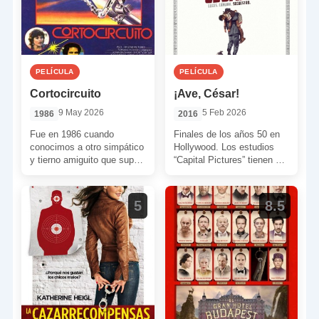
PELÍCULA
PELÍCULA
Cortocircuito
¡Ave, César!
9 May 2026
5 Feb 2026
1986
2016
Fue en 1986 cuando
Finales de los años 50 en
conocimos a otro simpático
Hollywood. Los estudios
y tierno amiguito que supo
“Capital Pictures” tienen un
ganarse nuestros
problema con una de sus
corazones y entrar en la
producciones más […]
[…]
5
8.5