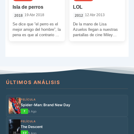
Isla de perros
LOL
19 Abr 2018
12 Abr 2013
2018
2012
Se dice que “el perro es el
De la mano de Lisa
mejor amigo del hombre”, la
Azuelos llegan a nuestras
pena es que al contrario no
pantallas de cine Miley
sea igual. […]
Cyrus y Demi Moore
dispuestas a hacernos […]
ÚLTIMOS ANÁLISIS
PELÍCULA
Spider-Man: Brand New Day
7
5 Ago
PELÍCULA
The Descent
7.7
5 Ago