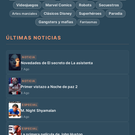
Videojuegos
Marvel Comics
Robots
Secuestros
Clásicos Disney
Superhéroes
Parodia
Artes marciales
Gangsters y mafias
Fantasmas
ÚLTIMAS NOTICIAS
NOTICIA
Novedades de El secreto de La asistenta
7 Ago
NOTICIA
Primer vistazo a Noche de paz 2
6 Ago
ESPECIAL
M. Night Shyamalan
6 Ago
ESPECIAL
La primera película de John Huston