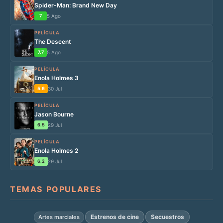
Spider-Man: Brand New Day
7
5 Ago
PELÍCULA
The Descent
7.7
5 Ago
PELÍCULA
Enola Holmes 3
5.6
30 Jul
PELÍCULA
Jason Bourne
6.5
29 Jul
PELÍCULA
Enola Holmes 2
6.2
29 Jul
TEMAS POPULARES
Estrenos de cine
Secuestros
Artes marciales