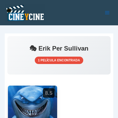
Ir
al
contenido
Main
Men
🎭 Erik Per Sullivan
1 PELÍCULA ENCONTRADA
8.5