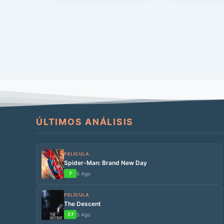
ÚLTIMOS ANÁLISIS
PELÍCULA
Spider-Man: Brand New Day
7
5 Ago
PELÍCULA
The Descent
7.7
5 Ago