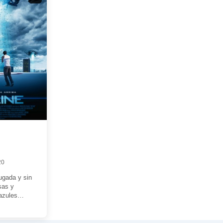
20
ugada y sin
sas y
azules
encia. Fue el
 […]