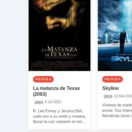
PELÍCULA
PELÍCULA
La matanza de Texas
Skyline
(2003)
12 Nov 20
2010
4 Jul 2022
2003
Vinieron de madr
avisar. Sus inten
R. Lee Ermey y Jessica Biel,
llamativas luces 
cada uno a su modo y manera,
revelaron su pres
llevan la voz cantante en este
comienzo de una
remake. […]