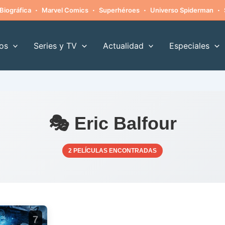
·
·
·
·
Biográfica
Marvel Comics
Superhéroes
Universo Spiderman
os
Series y TV
Actualidad
Especiales
🎭 Eric Balfour
2 PELÍCULAS ENCONTRADAS
7