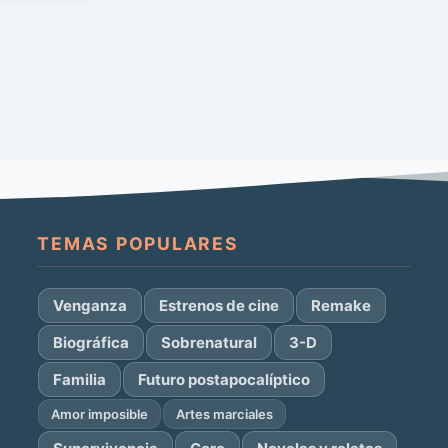
TEMAS POPULARES
Venganza
Estrenos de cine
Remake
Biográfica
Sobrenatural
3-D
Familia
Futuro postapocalíptico
Amor imposible
Artes marciales