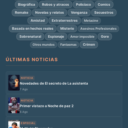
Biográfica
Robos y atracos
Policíaco
Comics
Remake
Novelas y relatos
Venganza
Secuestros
Amistad
Extraterrestres
Metacine
Basada en hechos reales
Misterio
Asesinos Profesionales
Sobrenatural
Espionaje
Gore
Amor imposible
Crimen
Otros mundos
Fantasmas
ÚLTIMAS NOTICIAS
NOTICIA
Novedades de El secreto de La asistenta
7 Ago
NOTICIA
Primer vistazo a Noche de paz 2
6 Ago
ESPECIAL