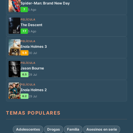
Spider-Man: Brand New Day
7
5 Ago
PELÍCULA
The Descent
7.7
5 Ago
PELÍCULA
Enola Holmes 3
5.6
30 Jul
PELÍCULA
Jason Bourne
6.5
29 Jul
PELÍCULA
Enola Holmes 2
6.2
29 Jul
TEMAS POPULARES
Adolescentes
Drogas
Familia
Asesinos en serie