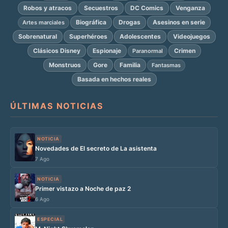
Robos y atracos
Secuestros
DC Comics
Venganza
Biográfica
Drogas
Asesinos en serie
Artes marciales
Sobrenatural
Superhéroes
Adolescentes
Videojuegos
Clásicos Disney
Espionaje
Crimen
Paranormal
Monstruos
Gore
Familia
Fantasmas
Basada en hechos reales
ÚLTIMAS NOTICIAS
NOTICIA
Novedades de El secreto de La asistenta
7 Ago
NOTICIA
Primer vistazo a Noche de paz 2
6 Ago
ESPECIAL