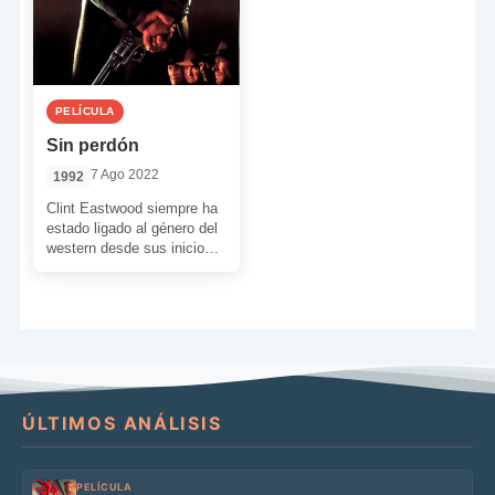
PELÍCULA
Sin perdón
7 Ago 2022
1992
Clint Eastwood siempre ha
estado ligado al género del
western desde sus inicios
como actor. Primero a
través de la […]
ÚLTIMOS ANÁLISIS
PELÍCULA