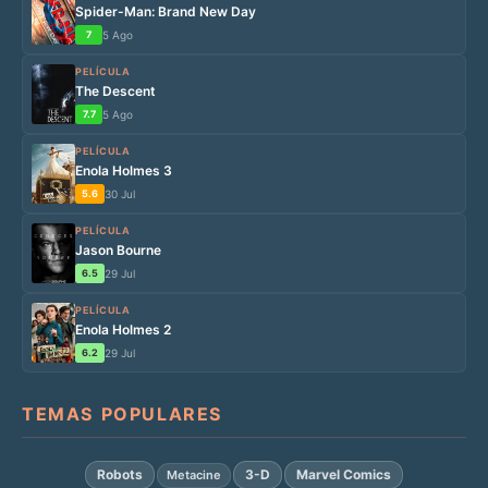
Spider-Man: Brand New Day
7
5 Ago
PELÍCULA
The Descent
7.7
5 Ago
PELÍCULA
Enola Holmes 3
5.6
30 Jul
PELÍCULA
Jason Bourne
6.5
29 Jul
PELÍCULA
Enola Holmes 2
6.2
29 Jul
TEMAS POPULARES
Robots
3-D
Marvel Comics
Metacine