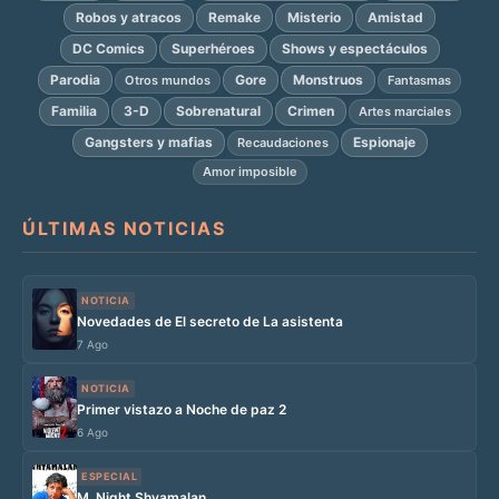
Robos y atracos
Remake
Misterio
Amistad
DC Comics
Superhéroes
Shows y espectáculos
Parodia
Gore
Monstruos
Otros mundos
Fantasmas
Familia
3-D
Sobrenatural
Crimen
Artes marciales
Gangsters y mafias
Espionaje
Recaudaciones
Amor imposible
ÚLTIMAS NOTICIAS
NOTICIA
Novedades de El secreto de La asistenta
7 Ago
NOTICIA
Primer vistazo a Noche de paz 2
6 Ago
ESPECIAL
M. Night Shyamalan