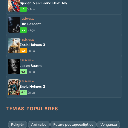
Spider-Man: Brand New Day
7
5 Ago
PELÍCULA
The Descent
7.7
5 Ago
PELÍCULA
Enola Holmes 3
5.6
30 Jul
PELÍCULA
Jason Bourne
6.5
29 Jul
PELÍCULA
Enola Holmes 2
6.2
29 Jul
TEMAS POPULARES
Religión
Animales
Futuro postapocalíptico
Venganza