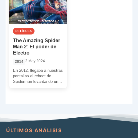
PELÍCULA
The Amazing Spider-
Man 2: El poder de
Electro
2 May 2024
2014
En 2012, llegaba a nuestras
pantallas el reboot de
Spiderman levantando una
buena polvareda donde se
mezclaban elogios y
críticas. […]
ÚLTIMOS ANÁLISIS