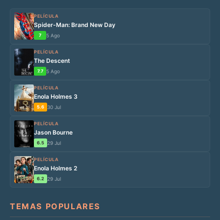
PELÍCULA
Spider-Man: Brand New Day
7
5 Ago
PELÍCULA
The Descent
7.7
5 Ago
PELÍCULA
Enola Holmes 3
5.6
30 Jul
PELÍCULA
Jason Bourne
6.5
29 Jul
PELÍCULA
Enola Holmes 2
6.2
29 Jul
TEMAS POPULARES