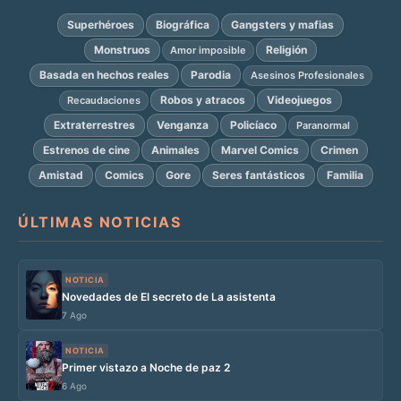
Superhéroes
Biográfica
Gangsters y mafias
Monstruos
Religión
Amor imposible
Basada en hechos reales
Parodia
Asesinos Profesionales
Robos y atracos
Videojuegos
Recaudaciones
Extraterrestres
Venganza
Policíaco
Paranormal
Estrenos de cine
Animales
Marvel Comics
Crimen
Amistad
Comics
Gore
Seres fantásticos
Familia
ÚLTIMAS NOTICIAS
NOTICIA
Novedades de El secreto de La asistenta
7 Ago
NOTICIA
Primer vistazo a Noche de paz 2
6 Ago