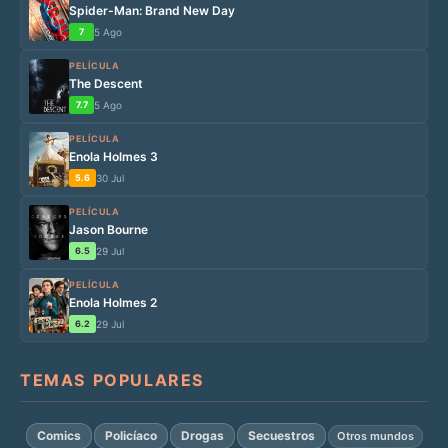
Spider-Man: Brand New Day
7
5 Ago
PELÍCULA
The Descent
7.7
5 Ago
PELÍCULA
Enola Holmes 3
5.6
30 Jul
PELÍCULA
Jason Bourne
6.5
29 Jul
PELÍCULA
Enola Holmes 2
6.2
29 Jul
TEMAS POPULARES
Comics
Policíaco
Drogas
Secuestros
Otros mundos