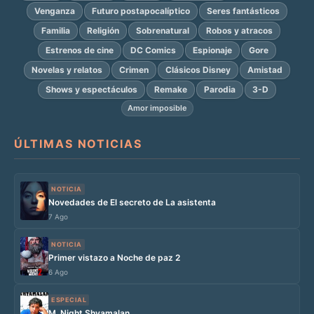
Venganza
Futuro postapocalíptico
Seres fantásticos
Familia
Religión
Sobrenatural
Robos y atracos
Estrenos de cine
DC Comics
Espionaje
Gore
Novelas y relatos
Crimen
Clásicos Disney
Amistad
Shows y espectáculos
Remake
Parodia
3-D
Amor imposible
ÚLTIMAS NOTICIAS
NOTICIA
Novedades de El secreto de La asistenta
7 Ago
NOTICIA
Primer vistazo a Noche de paz 2
6 Ago
ESPECIAL
M. Night Shyamalan