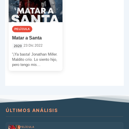
PELÍCULA
Matar a Santa
23 Dic 2022
2020
“¡Ya basta! Jonathan Miller.
Maldito crío. Lo siento hijo,
pero tengo mis
limitaciones. No podía
cambiarte de padres. No
eres […]
ÚLTIMOS ANÁLISIS
PELÍCULA