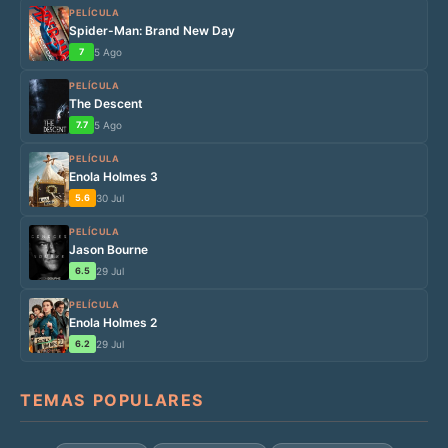
PELÍCULA
Spider-Man: Brand New Day
7
5 Ago
PELÍCULA
The Descent
7.7
5 Ago
PELÍCULA
Enola Holmes 3
5.6
30 Jul
PELÍCULA
Jason Bourne
6.5
29 Jul
PELÍCULA
Enola Holmes 2
6.2
29 Jul
TEMAS POPULARES