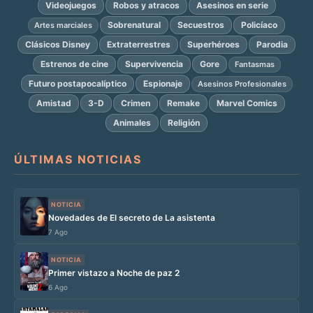
Videojuegos
Robos y atracos
Asesinos en serie
Sobrenatural
Secuestros
Policíaco
Artes marciales
Clásicos Disney
Extraterrestres
Superhéroes
Parodia
Estrenos de cine
Supervivencia
Gore
Fantasmas
Futuro postapocalíptico
Espionaje
Asesinos Profesionales
Amistad
3-D
Crimen
Remake
Marvel Comics
Animales
Religión
ÚLTIMAS NOTICIAS
NOTICIA
Novedades de El secreto de La asistenta
7 Ago
NOTICIA
Primer vistazo a Noche de paz 2
6 Ago