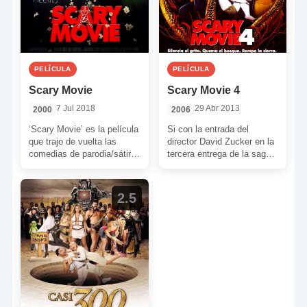
PELÍCULA
PELÍCULA
Scary Movie
Scary Movie 4
7 Jul 2018
29 Abr 2013
2000
2006
‘Scary Movie’ es la película
Si con la entrada del
que trajo de vuelta las
director David Zucker en la
comedias de parodia/sátira
tercera entrega de la saga
con tintes de humor
pensaban que se había
absurdo que tan […]
alejado […]
2.5