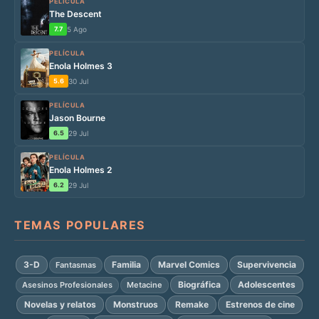
PELÍCULA
The Descent
7.7
5 Ago
PELÍCULA
Enola Holmes 3
5.6
30 Jul
PELÍCULA
Jason Bourne
6.5
29 Jul
PELÍCULA
Enola Holmes 2
6.2
29 Jul
TEMAS POPULARES
3-D
Familia
Marvel Comics
Supervivencia
Fantasmas
Biográfica
Adolescentes
Asesinos Profesionales
Metacine
Novelas y relatos
Monstruos
Remake
Estrenos de cine