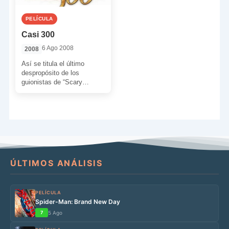
PELÍCULA
Casi 300
6 Ago 2008
2008
Así se titula el último
despropósito de los
guionistas de “Scary
Movie”, los descerebrados
e inefables Aaron Seltzer y
Jason […]
ÚLTIMOS ANÁLISIS
PELÍCULA
Spider-Man: Brand New Day
7
5 Ago