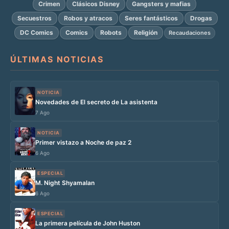
Crimen
Clásicos Disney
Gangsters y mafias
Secuestros
Robos y atracos
Seres fantásticos
Drogas
DC Comics
Comics
Robots
Religión
Recaudaciones
ÚLTIMAS NOTICIAS
NOTICIA
Novedades de El secreto de La asistenta
7 Ago
NOTICIA
Primer vistazo a Noche de paz 2
6 Ago
ESPECIAL
M. Night Shyamalan
6 Ago
ESPECIAL
La primera película de John Huston