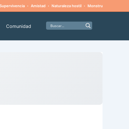
·
·
·
·
Supervivencia
Amistad
Naturaleza hostil
Monstruos
Alpinism
Comunidad