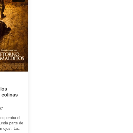
 los
 colinas
)
07
esperaba el
gunda parte de
n ojos’. La