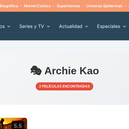
·
·
·
·
Biográfica
Marvel Comics
Superhéroes
Universo Spiderman
os
Series y TV
Actualidad
Especiales
🎭 Archie Kao
2 PELÍCULAS ENCONTRADAS
5.5