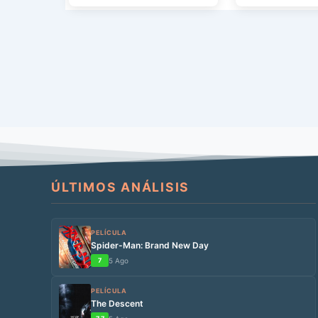
conspiranoica y de […]
verdad es que la
ÚLTIMOS ANÁLISIS
PELÍCULA
Spider-Man: Brand New Day
7
5 Ago
PELÍCULA
The Descent