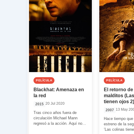
PELÍCULA
PELÍCULA
Blackhat: Amenaza en
El retorno de
la red
malditos (Las
tienen ojos 2
20 Jul 2020
2015
13 May 20
2007
Tras cinco años fuera de
circulación Michael Mann
Hace tiempo que 
regresó a la acción. Aquí nos
estreno de la se
entrega una historia
‘Las colinas tiene