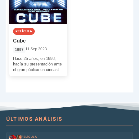
PELÍCULA
Cube
11 Sep 2023
1997
Hace 25 años, en 1998,
hacía su presentación ante
el gran público un cineasta
llamado Vincenzo Natali.
Su película de […]
ÚLTIMOS ANÁLISIS
PELÍCULA