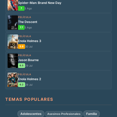
Spider-Man: Brand New Day
7
5 Ago
PELÍCULA
The Descent
7.7
5 Ago
PELÍCULA
Enola Holmes 3
5.6
30 Jul
PELÍCULA
Jason Bourne
6.5
29 Jul
PELÍCULA
Enola Holmes 2
6.2
29 Jul
TEMAS POPULARES
Adolescentes
Familia
Asesinos Profesionales