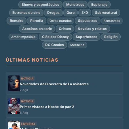
Shows y espectáculos
Monstruos
Espionaje
Estrenos de cine
Drogas
Gore
3-D
Sobrenatural
Remake
Parodia
Secuestros
Otros mundos
Fantasmas
Asesinos en serie
Crimen
Novelas y relatos
Clásicos Disney
Superhéroes
Religión
Amor imposible
DC Comics
Metacine
ÚLTIMAS NOTICIAS
NOTICIA
Novedades de El secreto de La asistenta
7 Ago
NOTICIA
Primer vistazo a Noche de paz 2
6 Ago
ESPECIAL