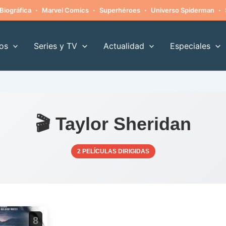
·
·
·
·
Biográfica
Marvel Comics
Superhéroes
Universo Spiderman
os
Series y TV
Actualidad
Especiales
🎬 Taylor Sheridan
2 PELÍCULAS DIRIGIDAS
8