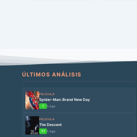
ÚLTIMOS ANÁLISIS
PELÍCULA
Spider-Man: Brand New Day
7
5 Ago
PELÍCULA
The Descent
7.7
5 Ago