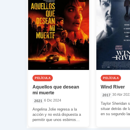
PELÍCULA
PELÍCULA
Aquellos que desean
Wind River
mi muerte
30 Abr 202
2017
6 Dic 2024
2021
Taylor Sheridan 
situar detrás de 
Angelina Jolie regresa a la
en su segundo la
acción y no está dispuesta a
Aquí nos entrega u
permitir que unos esbirros
cargado […]
cosan a tiros a un […]