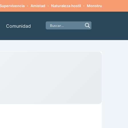
·
·
·
·
Supervivencia
Amistad
Naturaleza hostil
Monstruos
Alpinism
Comunidad