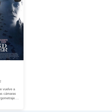
2
se vuelve a
las cámaras
rgometraje.
n thriller