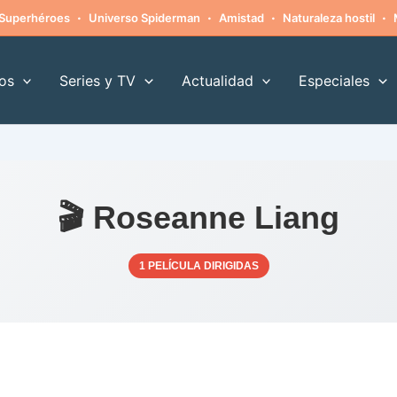
·
·
·
·
Superhéroes
Universo Spiderman
Amistad
Naturaleza hostil
os
Series y TV
Actualidad
Especiales
🎬 Roseanne Liang
1 PELÍCULA DIRIGIDAS