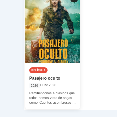
PELÍCULA
Pasajero oculto
1 Ene 2026
2020
Remitiéndonos a clásicos que
todos hemos visto de sagas
como ‘Cuentos asombrosos’ o
series como ‘The Twilight
Zone’, hoy rescatamos […]