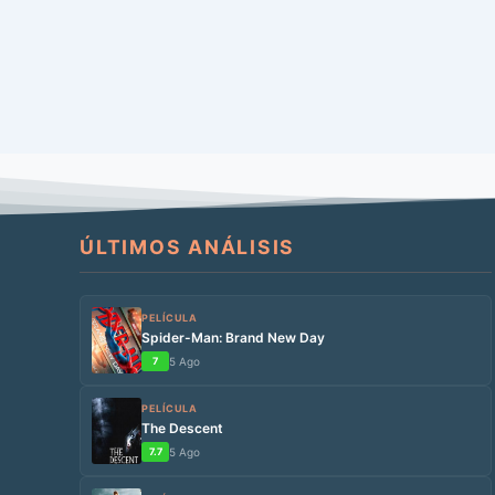
ÚLTIMOS ANÁLISIS
PELÍCULA
Spider-Man: Brand New Day
7
5 Ago
PELÍCULA
The Descent
7.7
5 Ago