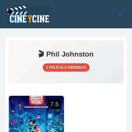
Ir
al
contenido
Main
Men
🎬 Phil Johnston
1 PELÍCULA DIRIGIDAS
7.5