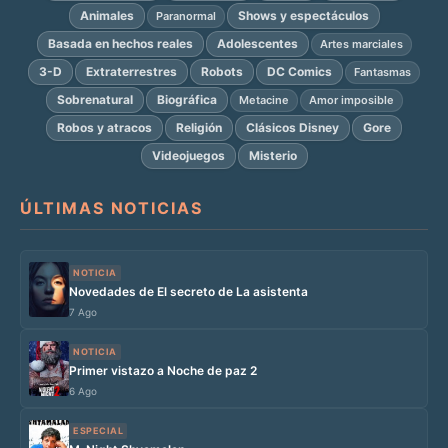
Animales
Shows y espectáculos
Paranormal
Basada en hechos reales
Adolescentes
Artes marciales
3-D
Extraterrestres
Robots
DC Comics
Fantasmas
Sobrenatural
Biográfica
Metacine
Amor imposible
Robos y atracos
Religión
Clásicos Disney
Gore
Videojuegos
Misterio
ÚLTIMAS NOTICIAS
NOTICIA
Novedades de El secreto de La asistenta
7 Ago
NOTICIA
Primer vistazo a Noche de paz 2
6 Ago
ESPECIAL