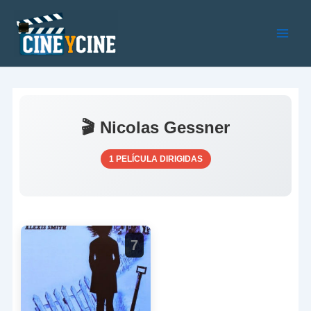
Ir
al
contenido
Main
Men
🎬 Nicolas Gessner
1 PELÍCULA DIRIGIDAS
7