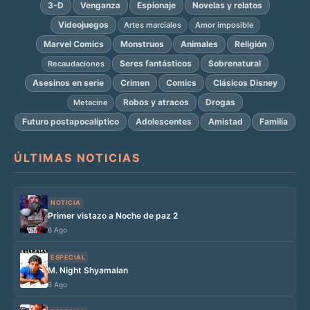
3-D
Venganza
Espionaje
Novelas y relatos
Videojuegos
Artes marciales
Amor imposible
Marvel Comics
Monstruos
Animales
Religión
Seres fantásticos
Sobrenatural
Recaudaciones
Asesinos en serie
Crimen
Comics
Clásicos Disney
Robos y atracos
Drogas
Metacine
Futuro postapocalíptico
Adolescentes
Amistad
Familia
ÚLTIMAS NOTICIAS
NOTICIA
Primer vistazo a Noche de paz 2
6 Ago
ESPECIAL
M. Night Shyamalan
6 Ago