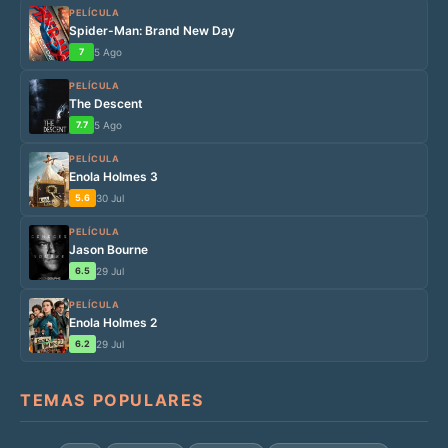
PELÍCULA
Spider-Man: Brand New Day
7
5 Ago
PELÍCULA
The Descent
7.7
5 Ago
PELÍCULA
Enola Holmes 3
5.6
30 Jul
PELÍCULA
Jason Bourne
6.5
29 Jul
PELÍCULA
Enola Holmes 2
6.2
29 Jul
TEMAS POPULARES