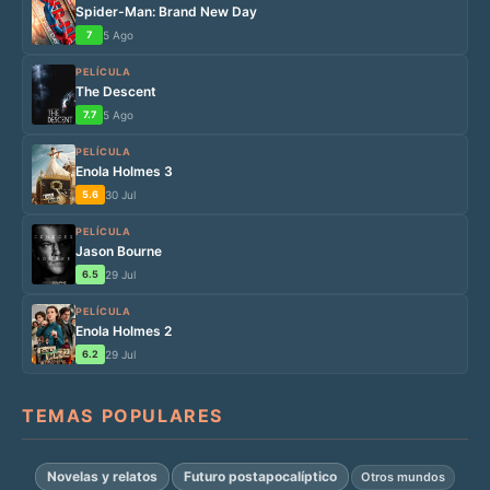
Spider-Man: Brand New Day
7
5 Ago
PELÍCULA
The Descent
7.7
5 Ago
PELÍCULA
Enola Holmes 3
5.6
30 Jul
PELÍCULA
Jason Bourne
6.5
29 Jul
PELÍCULA
Enola Holmes 2
6.2
29 Jul
TEMAS POPULARES
Novelas y relatos
Futuro postapocalíptico
Otros mundos