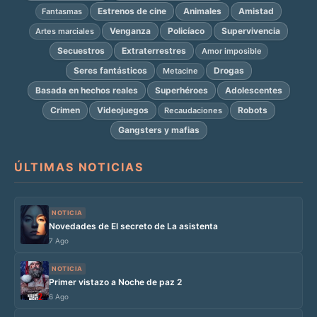
Estrenos de cine
Animales
Amistad
Fantasmas
Venganza
Policíaco
Supervivencia
Artes marciales
Secuestros
Extraterrestres
Amor imposible
Seres fantásticos
Drogas
Metacine
Basada en hechos reales
Superhéroes
Adolescentes
Crimen
Videojuegos
Robots
Recaudaciones
Gangsters y mafias
ÚLTIMAS NOTICIAS
NOTICIA
Novedades de El secreto de La asistenta
7 Ago
NOTICIA
Primer vistazo a Noche de paz 2
6 Ago