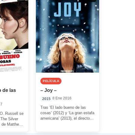
PELÍCULA
 de las
– Joy –
8 Ene 2016
2015
17
Tras ‘El lado bueno de las
cosas’ (2012) y ‘La gran estafa
 O. Russell se
americana’ (2013), el director
‘The Silver
David O. Russell repite […]
’ de Matthew
ar darnos […]