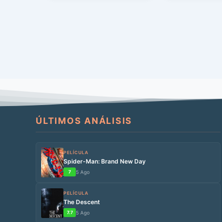
ÚLTIMOS ANÁLISIS
PELÍCULA
Spider-Man: Brand New Day
7
5 Ago
PELÍCULA
The Descent
7.7
5 Ago