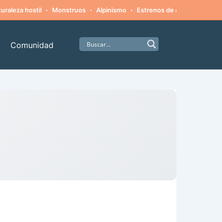
·
·
·
·
uraleza hostil
Monstruos
Alpinismo
Estrenos de cine
Misteri
Comunidad