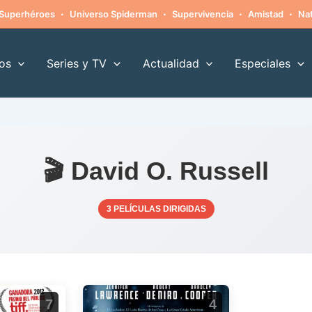
·
·
·
·
Superhéroes
Universo Spiderman
Supervivencia
Amistad
Nat
os
Series y TV
Actualidad
Especiales
🎬 David O. Russell
3 PELÍCULAS DIRIGIDAS
7
4