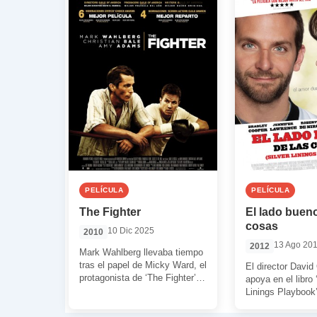
PELÍCULA
PELÍCULA
The Fighter
El lado bueno
cosas
10 Dic 2025
2010
13 Ago 20
2012
Mark Wahlberg llevaba tiempo
tras el papel de Micky Ward, el
El director David
protagonista de ‘The Fighter’.
apoya en el libro 
Hablamos de un boxeador que,
Linings Playbook
[…]
Quick para intent