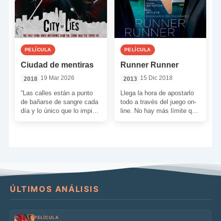
PELÍCULA
PELÍCULA
Ciudad de mentiras
Runner Runner
19 Mar 2026
15 Dic 2018
2018
2013
“Las calles están a punto
Llega la hora de apostarlo
de bañarse de sangre cada
todo a través del juego on-
día y lo único que lo impide
line. No hay más límite que
es este uniforme. […]
el de tú tarjeta […]
ÚLTIMOS ANÁLISIS
PELÍCULA