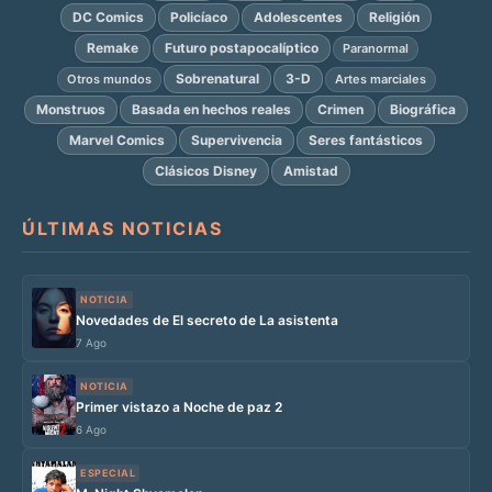
DC Comics
Policíaco
Adolescentes
Religión
Remake
Futuro postapocalíptico
Paranormal
Sobrenatural
3-D
Otros mundos
Artes marciales
Monstruos
Basada en hechos reales
Crimen
Biográfica
Marvel Comics
Supervivencia
Seres fantásticos
Clásicos Disney
Amistad
ÚLTIMAS NOTICIAS
NOTICIA
Novedades de El secreto de La asistenta
7 Ago
NOTICIA
Primer vistazo a Noche de paz 2
6 Ago
ESPECIAL