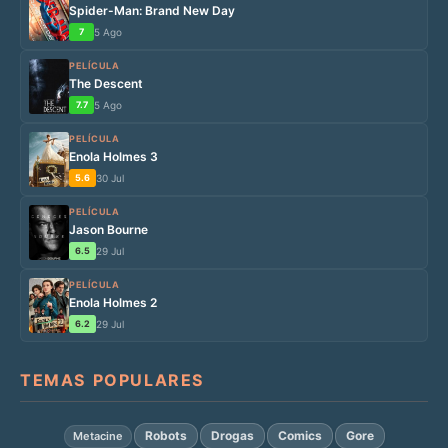
Spider-Man: Brand New Day
7
5 Ago
PELÍCULA
The Descent
7.7
5 Ago
PELÍCULA
Enola Holmes 3
5.6
30 Jul
PELÍCULA
Jason Bourne
6.5
29 Jul
PELÍCULA
Enola Holmes 2
6.2
29 Jul
TEMAS POPULARES
Robots
Drogas
Comics
Gore
Metacine