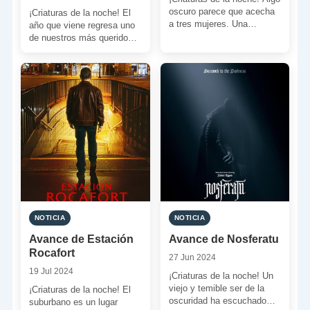
oscuro parece que acecha
¡Criaturas de la noche! El
a tres mujeres. Una
año que viene regresa uno
amenaza opresiva sumada
de nuestros más queridos
a un sonido sobrecogedor.
monstruos en una nueva y
[…]
aterradora […]
NOTICIA
NOTICIA
Avance de Estación
Avance de Nosferatu
Rocafort
27 Jun 2024
19 Jul 2024
¡Criaturas de la noche! Un
viejo y temible ser de la
¡Criaturas de la noche! El
oscuridad ha escuchado
suburbano es un lugar