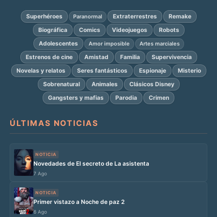
Superhéroes
Extraterrestres
Remake
Paranormal
Biográfica
Comics
Videojuegos
Robots
Adolescentes
Amor imposible
Artes marciales
Estrenos de cine
Amistad
Familia
Supervivencia
Novelas y relatos
Seres fantásticos
Espionaje
Misterio
Sobrenatural
Animales
Clásicos Disney
Gangsters y mafias
Parodia
Crimen
ÚLTIMAS NOTICIAS
NOTICIA
Novedades de El secreto de La asistenta
7 Ago
NOTICIA
Primer vistazo a Noche de paz 2
6 Ago