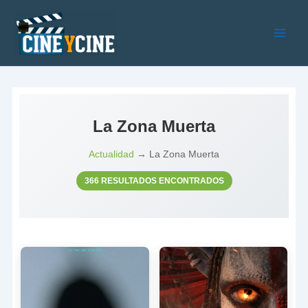
Ir
al
contenido
Main
Men
La Zona Muerta
Actualidad
→ La Zona Muerta
366 RESULTADOS ENCONTRADOS