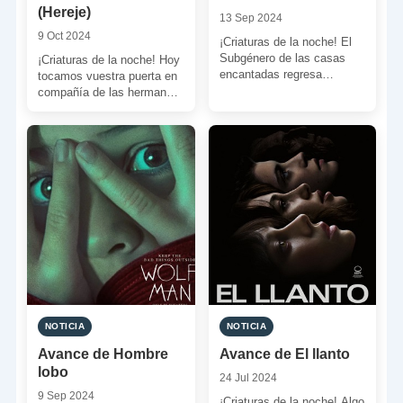
(Hereje)
13 Sep 2024
9 Oct 2024
¡Criaturas de la noche! El
Subgénero de las casas
¡Criaturas de la noche! Hoy
encantadas regresa
tocamos vuestra puerta en
nuevamente a cines. Pero
compañía de las hermanas
esta vez incorpora un
Barnes y Paxton para
excitante […]
haceros la siguiente […]
NOTICIA
NOTICIA
Avance de Hombre
Avance de El llanto
lobo
24 Jul 2024
9 Sep 2024
¡Criaturas de la noche! Algo