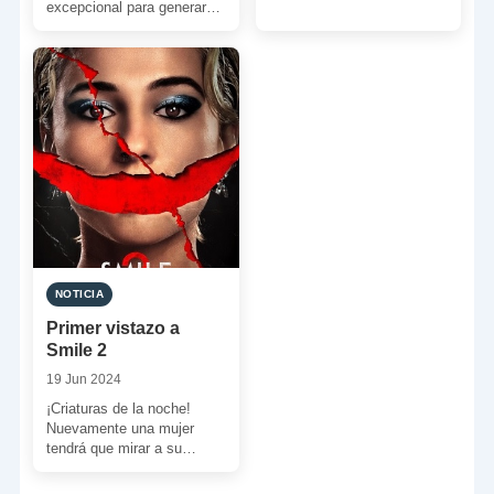
nuestra llamada y ahora
excepcional para generar
viene a […]
historias de género y
albergar criaturas y
leyendas […]
NOTICIA
Primer vistazo a
Smile 2
19 Jun 2024
¡Criaturas de la noche!
Nuevamente una mujer
tendrá que mirar a su
oscuro pasado para hacer
frente a sucesos