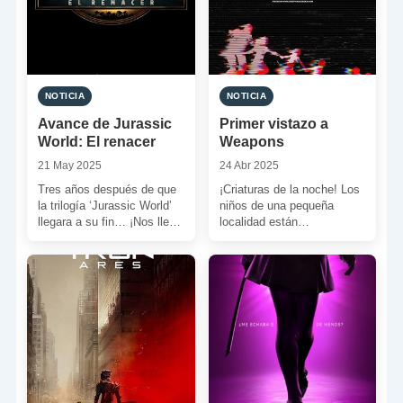
NOTICIA
NOTICIA
Avance de Jurassic
Primer vistazo a
World: El renacer
Weapons
21 May 2025
24 Abr 2025
Tres años después de que
¡Criaturas de la noche! Los
la trilogía ‘Jurassic World’
niños de una pequeña
llegara a su fin… ¡Nos llega
localidad están
una nueva era jurásica! Hoy
desapareciendo por culpa
[…]
de algo o alguien…
Estamos en […]