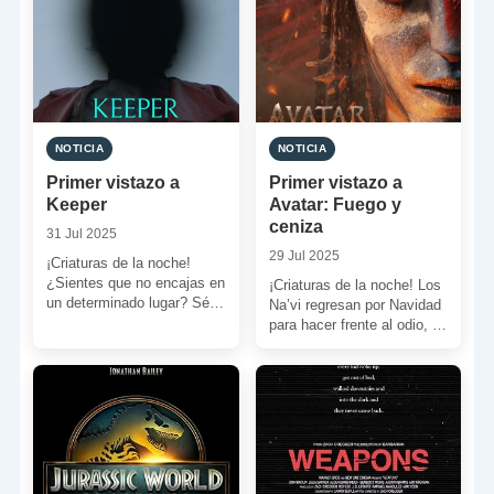
NOTICIA
NOTICIA
Primer vistazo a
Primer vistazo a
Keeper
Avatar: Fuego y
ceniza
31 Jul 2025
29 Jul 2025
¡Criaturas de la noche!
¿Sientes que no encajas en
¡Criaturas de la noche! Los
un determinado lugar? Sé
Na’vi regresan por Navidad
bienvenido entonces a la
para hacer frente al odio, la
nueva pesadilla de […]
ira y la violencia. Estamos
[…]