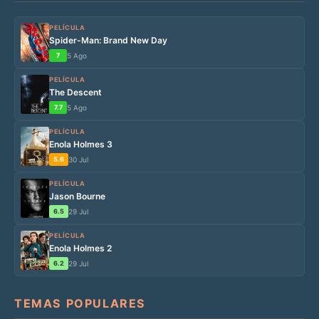
PELÍCULA
Spider-Man: Brand New Day
7
5 Ago
PELÍCULA
The Descent
7.7
5 Ago
PELÍCULA
Enola Holmes 3
5.6
30 Jul
PELÍCULA
Jason Bourne
6.5
29 Jul
PELÍCULA
Enola Holmes 2
6.2
29 Jul
TEMAS POPULARES