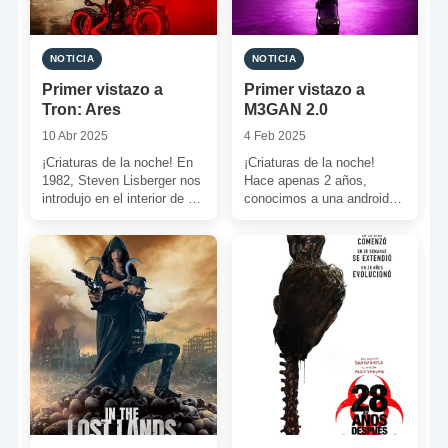
NOTICIA
NOTICIA
Primer vistazo a
Primer vistazo a
Tron: Ares
M3GAN 2.0
10 Abr 2025
4 Feb 2025
¡Criaturas de la noche! En
¡Criaturas de la noche!
1982, Steven Lisberger nos
Hace apenas 2 años,
introdujo en el interior de un
conocimos a una androide
videojuego y conocimos un
que bien podría tratar de tú
nuevo […]
al mítico […]