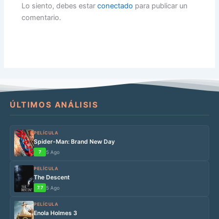
Lo siento, debes estar
conectado
para publicar un
comentario.
ÚLTIMOS ANÁLISIS
PELÍCULA
Spider-Man: Brand New Day
7
5 Ago
PELÍCULA
The Descent
7.7
5 Ago
PELÍCULA
Enola Holmes 3