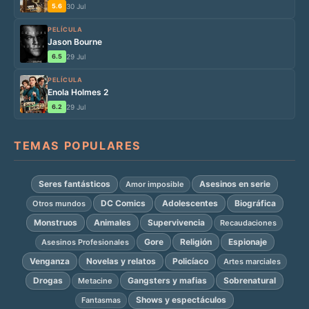
5.6
30 Jul
PELÍCULA
Jason Bourne
6.5
29 Jul
PELÍCULA
Enola Holmes 2
6.2
29 Jul
TEMAS POPULARES
Seres fantásticos
Asesinos en serie
Amor imposible
DC Comics
Adolescentes
Biográfica
Otros mundos
Monstruos
Animales
Supervivencia
Recaudaciones
Gore
Religión
Espionaje
Asesinos Profesionales
Venganza
Novelas y relatos
Policíaco
Artes marciales
Drogas
Gangsters y mafias
Sobrenatural
Metacine
Shows y espectáculos
Fantasmas