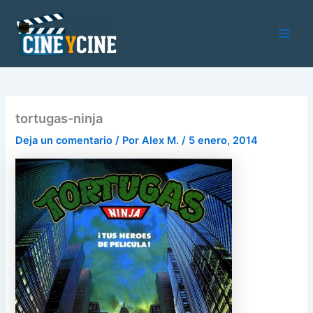
Ir
al
contenido
Main
Men
tortugas-ninja
Deja un comentario
/ Por
Alex M.
/
5 enero, 2014