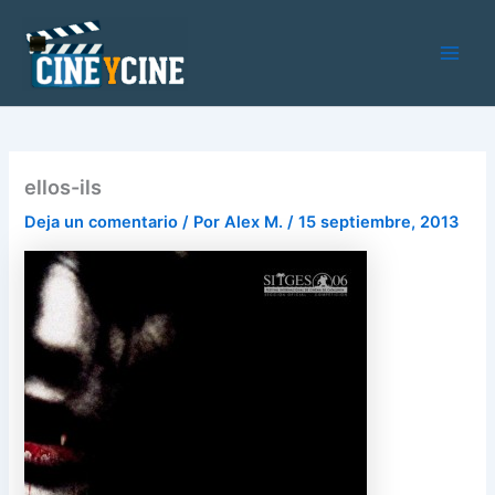
Ir
al
contenido
Main
Men
ellos-ils
Deja un comentario
/ Por
Alex M.
/
15 septiembre, 2013