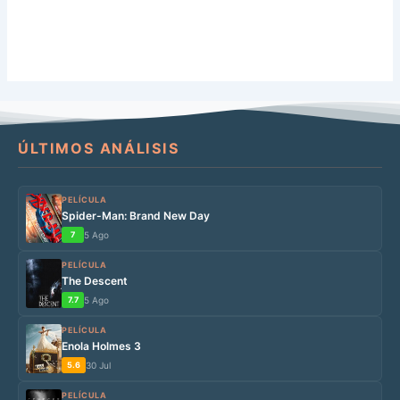
ÚLTIMOS ANÁLISIS
PELÍCULA
Spider-Man: Brand New Day
7
5 Ago
PELÍCULA
The Descent
7.7
5 Ago
PELÍCULA
Enola Holmes 3
5.6
30 Jul
PELÍCULA