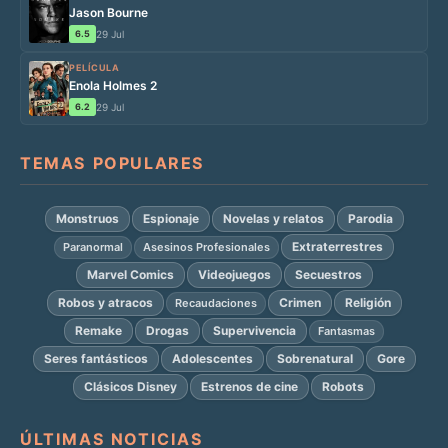
Jason Bourne
6.5
29 Jul
PELÍCULA
Enola Holmes 2
6.2
29 Jul
TEMAS POPULARES
Monstruos
Espionaje
Novelas y relatos
Parodia
Extraterrestres
Paranormal
Asesinos Profesionales
Marvel Comics
Videojuegos
Secuestros
Robos y atracos
Crimen
Religión
Recaudaciones
Remake
Drogas
Supervivencia
Fantasmas
Seres fantásticos
Adolescentes
Sobrenatural
Gore
Clásicos Disney
Estrenos de cine
Robots
ÚLTIMAS NOTICIAS